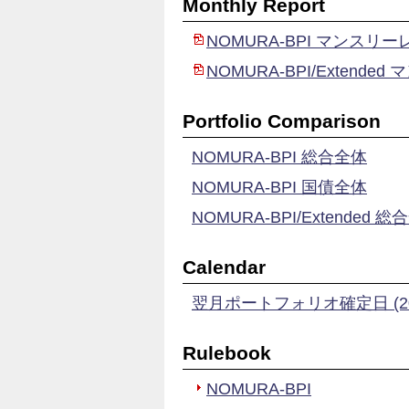
Monthly Report
NOMURA-BPI マンスリ
NOMURA-BPI/Extend
Portfolio Comparison
NOMURA-BPI 総合全体
NOMURA-BPI 国債全体
NOMURA-BPI/Extended 
Calendar
翌月ポートフォリオ確定日 (20
Rulebook
NOMURA-BPI