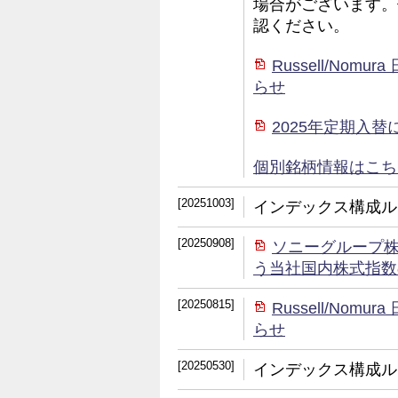
場合がございます。
認ください。
Russell/No
らせ
2025年定期入
個別銘柄情報はこちら (
[20251003]
インデックス構成ル
[20250908]
ソニーグループ
う当社国内株式指数
[20250815]
Russell/No
らせ
[20250530]
インデックス構成ル