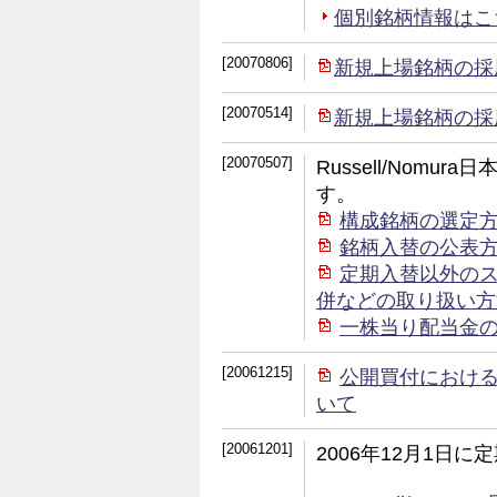
個別銘柄情報はこちら (
[20070806]
新規上場銘柄の採
[20070514]
新規上場銘柄の採
[20070507]
Russell/Nom
す。
構成銘柄の選定
銘柄入替の公表
定期入替以外の
併などの取り扱い方
一株当り配当金
[20061215]
公開買付におけ
いて
[20061201]
2006年12月1日