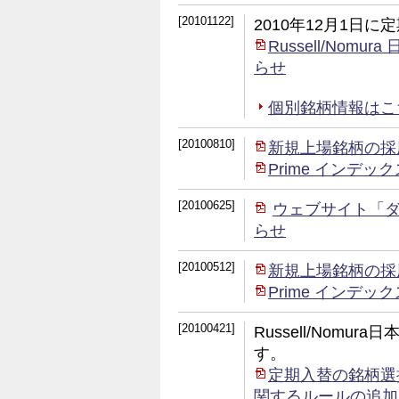
[20101122]
2010年12月1日
Russell/No
らせ
個別銘柄情報はこちら 
[20100810]
新規上場銘柄の採
Prime インデ
[20100625]
ウェブサイト「
らせ
[20100512]
新規上場銘柄の採
Prime インデ
[20100421]
Russell/Nom
す。
定期入替の銘柄選
関するルールの追加